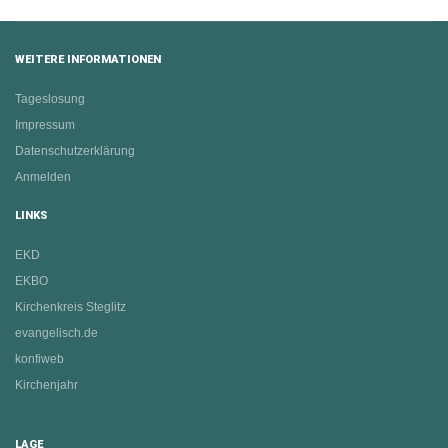
WEITERE INFORMATIONEN
Tageslosung
Impressum
Datenschutzerklärung
Anmelden
LINKS
EKD
EKBO
Kirchenkreis Steglitz
evangelisch.de
konfiweb
Kirchenjahr
LAGE